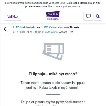
Live-tapahtumalippujen markkinapaikka vuodesta 2009.
Jokaisella tilauksella on 100-
 fanit ostavat ja myyvät lippuja
prosenttinen takuu.
Hinnat voivat poiketa arvosta.
StubHub - missä fa
Valikko
1. FC Heidenheim
vs
1. FC Kaiserslautern
Tickets
la 10. lokak. 2026
•
13.30
at
Voith-Arena
,
Asbach
,
BW
Ei lippuja... mikä nyt eteen?
Tähän tapahtumaan ei ole saatavilla lippuja
juuri nyt. Palaa takaisin myöhemmin!
Tai jos et jostain syystä pysty osallistumaan