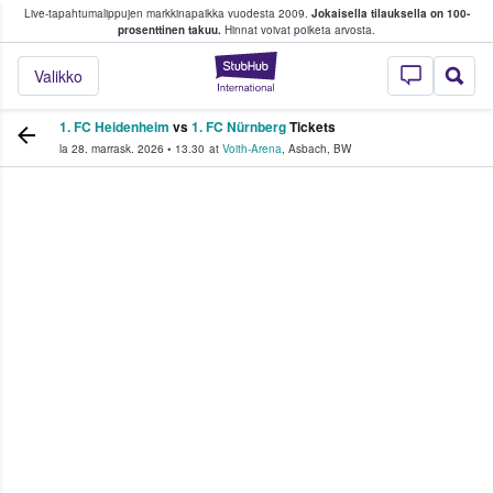
Live-tapahtumalippujen markkinapaikka vuodesta 2009.
Jokaisella tilauksella on 100-
 fanit ostavat ja myyvät lippuja
prosenttinen takuu.
Hinnat voivat poiketa arvosta.
StubHub - missä fa
Valikko
1. FC Heidenheim
vs
1. FC Nürnberg
Tickets
la 28. marrask. 2026
•
13.30
at
Voith-Arena
,
Asbach
,
BW