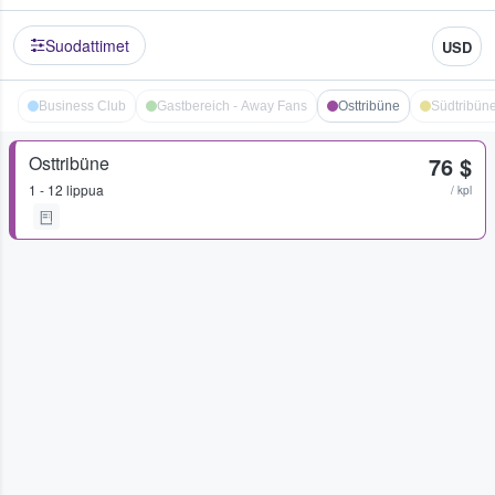
Suodattimet
USD
Business Club
Gastbereich - Away Fans
Osttribüne
Südtribün
Osttribüne
76 $
1 - 12 lippua
/ kpl