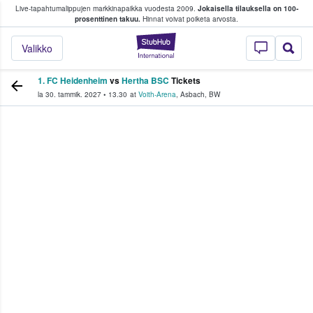
Live-tapahtumalippujen markkinapaikka vuodesta 2009.
Jokaisella tilauksella on 100-
 fanit ostavat ja myyvät lippuja
prosenttinen takuu.
Hinnat voivat poiketa arvosta.
StubHub - missä fa
Valikko
1. FC Heidenheim
vs
Hertha BSC
Tickets
la 30. tammik. 2027
•
13.30
at
Voith-Arena
,
Asbach
,
BW