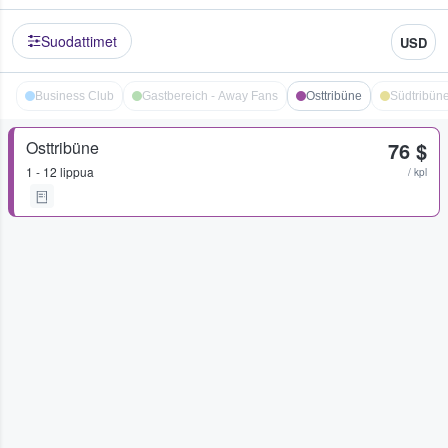
Suodattimet
USD
Business Club
Gastbereich - Away Fans
Osttribüne
Südtribün
Osttribüne
76 $
1 - 12 lippua
/ kpl