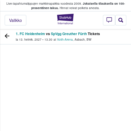
Live-tapahtumalippujen markkinapaikka vuodesta 2009.
Jokaisella tilauksella on 100-
 fanit ostavat ja myyvät lippuja
prosenttinen takuu.
Hinnat voivat poiketa arvosta.
StubHub - missä fa
Valikko
1. FC Heidenheim
vs
SpVgg Greuther Fürth
Tickets
la 13. helmik. 2027
•
13.30
at
Voith-Arena
,
Asbach
,
BW