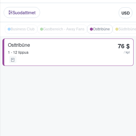
Suodattimet
USD
Business Club
Gastbereich - Away Fans
Osttribüne
Südtribün
Osttribüne
76 $
1 - 12 lippua
/ kpl