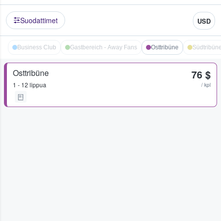
Suodattimet
USD
Business Club
Gastbereich - Away Fans
Osttribüne
Südtribün
Osttribüne
76 $
1 - 12 lippua
/ kpl