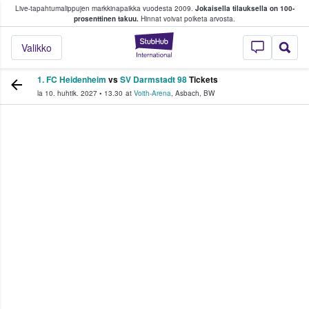
Live-tapahtumalippujen markkinapaikka vuodesta 2009.
Jokaisella tilauksella on 100-
 fanit ostavat ja myyvät lippuja
prosenttinen takuu.
Hinnat voivat poiketa arvosta.
StubHub - missä fa
Valikko
1. FC Heidenheim
vs
SV Darmstadt 98
Tickets
la 10. huhtik. 2027
•
13.30
at
Voith-Arena
,
Asbach
,
BW