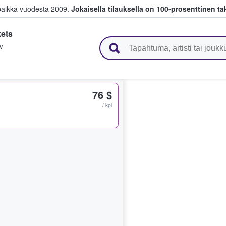
paikka vuodesta 2009.
Jokaisella tilauksella on 100-prosenttinen ta
ets
 myyvät lippuja
W
76 $
/ kpl