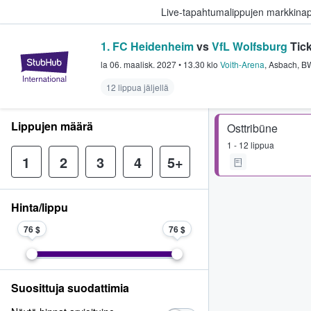
Live-tapahtumalippujen markkina
1. FC Heidenheim
vs
VfL Wolfsburg
Tick
StubHub - missä fanit ostavat ja
la 06. maalisk. 2027
•
13.30
klo
Voith-Arena
,
Asbach
,
B
12 lippua jäljellä
Lippujen määrä
Osttribüne
1 - 12 lippua
1
2
3
4
5+
Hinta/lippu
76 $
76 $
Suosittuja suodattimia