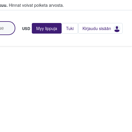
kuu.
Hinnat voivat poiketa arvosta.
Myy lippuja
Tuki
Kirjaudu sisään
USD