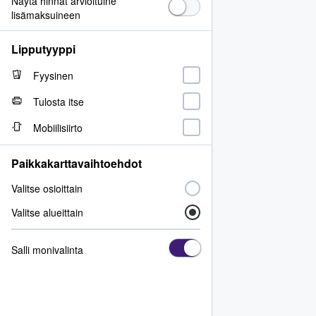
Näytä hinnat arvioituine
lisämaksuineen
Lipputyyppi
Fyysinen
Tulosta itse
Mobiilisiirto
Paikkakarttavaihtoehdot
Valitse osioittain
Valitse alueittain
Salli monivalinta