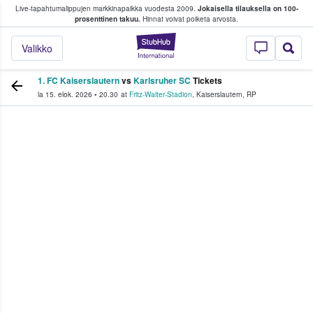
Live-tapahtumalippujen markkinapaikka vuodesta 2009.
Jokaisella tilauksella on 100-
 fanit ostavat ja myyvät lippuja
prosenttinen takuu.
Hinnat voivat poiketa arvosta.
StubHub - missä fa
Valikko
1. FC Kaiserslautern
vs
Karlsruher SC
Tickets
la 15. elok. 2026
•
20.30
at
Fritz-Walter-Stadion
,
Kaiserslautern
,
RP