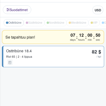
Suodattimet
USD
Osttribüne
Südtribüne
Nordtribüne
Westtribüne
VIP
G
07
12
00
50
:
:
:
Se tapahtuu pian!
days
hours
min
sec
Osttribüne 18.4
82 $
Rivi
65
2 - 4 lippua
/ kpl