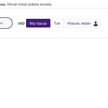
kuu.
Hinnat voivat poiketa arvosta.
Myy lippuja
Tuki
Kirjaudu sisään
USD