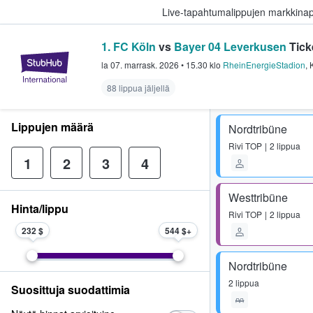
Live-tapahtumalippujen markkina
1. FC Köln
vs
Bayer 04 Leverkusen
Tick
StubHub - missä fanit ostavat ja
la 07. marrask. 2026
•
15.30
klo
RheinEnergieStadion
,
88 lippua jäljellä
Lippujen määrä
Nordtribüne
Rivi
TOP
2 lippua
1
2
3
4
Westtribüne
Hinta/lippu
Rivi
TOP
2 lippua
232 $
544 $
Nordtribüne
2 lippua
Suosittuja suodattimia