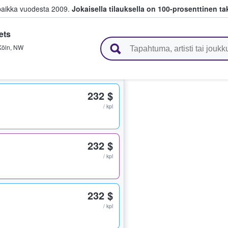
paikka vuodesta 2009.
Jokaisella tilauksella on 100-prosenttinen ta
ets
 myyvät lippuja
Köln
,
NW
232 $
/ kpl
232 $
/ kpl
232 $
/ kpl