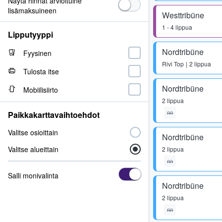
Näytä hinnat arvioituine
lisämaksuineen
Westtribüne
1 - 4 lippua
Lipputyyppi
Nordtribüne
Fyysinen
Rivi
Top
2 lippua
Tulosta itse
Nordtribüne
Mobiilisiirto
2 lippua
Paikkakarttavaihtoehdot
Valitse osioittain
Nordtribüne
Valitse alueittain
2 lippua
Salli monivalinta
Nordtribüne
2 lippua