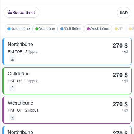
Suodattimet
USD
Nordtribüne
Osttribüne
Südtribüne
Westtribüne
VIP
G
Nordtribüne
270 $
Rivi
TOP
2 lippua
/ kpl
Osttribüne
270 $
Rivi
TOP
2 lippua
/ kpl
Westtribüne
270 $
Rivi
TOP
2 lippua
/ kpl
Nordtribüne
270 $