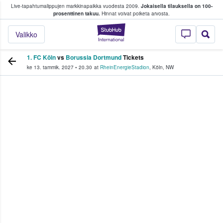
Live-tapahtumalippujen markkinapaikka vuodesta 2009.
Jokaisella tilauksella on 100-
 fanit ostavat ja myyvät lippuja
prosenttinen takuu.
Hinnat voivat poiketa arvosta.
StubHub - missä fa
Valikko
1. FC Köln
vs
Borussia Dortmund
Tickets
ke 13. tammik. 2027
•
20.30
at
RheinEnergieStadion
,
Köln
,
NW