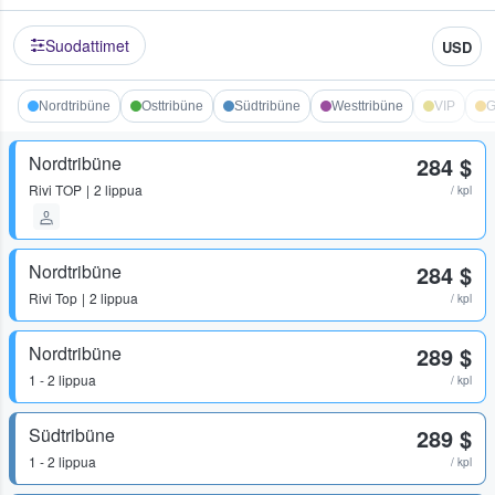
Suodattimet
USD
Nordtribüne
Osttribüne
Südtribüne
Westtribüne
VIP
G
Nordtribüne
284 $
Rivi
TOP
2 lippua
/ kpl
Nordtribüne
284 $
Rivi
Top
2 lippua
/ kpl
Nordtribüne
289 $
1 - 2 lippua
/ kpl
Südtribüne
289 $
1 - 2 lippua
/ kpl