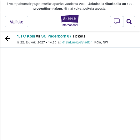
Live-tapahtumalippujen markkinapaikka vuodesta 2009.
Jokaisella tilauksella on 100-
 fanit ostavat ja myyvät lippuja
prosenttinen takuu.
Hinnat voivat poiketa arvosta.
StubHub - missä fa
Valikko
1. FC Köln
vs
SC Paderborn 07
Tickets
la 22. toukok. 2027
•
14.30
at
RheinEnergieStadion
,
Köln
,
NW