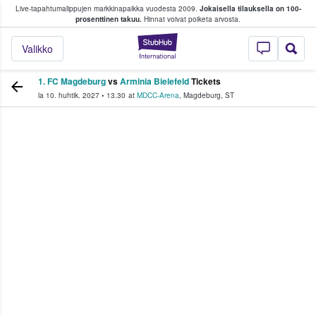
Live-tapahtumalippujen markkinapaikka vuodesta 2009.
Jokaisella tilauksella on 100-
 fanit ostavat ja myyvät lippuja
prosenttinen takuu.
Hinnat voivat poiketa arvosta.
StubHub - missä fa
Valikko
1. FC Magdeburg
vs
Arminia Bielefeld
Tickets
la 10. huhtik. 2027
•
13.30
at
MDCC-Arena
,
Magdeburg
,
ST