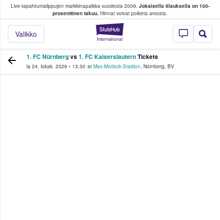
Live-tapahtumalippujen markkinapaikka vuodesta 2009.
Jokaisella tilauksella on 100-
 fanit ostavat ja myyvät lippuja
prosenttinen takuu.
Hinnat voivat poiketa arvosta.
StubHub - missä fa
Valikko
1. FC Nürnberg
vs
1. FC Kaiserslautern
Tickets
la 24. lokak. 2026
•
13.30
at
Max-Morlock-Stadion
,
Nürnberg
,
BV