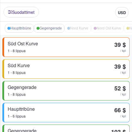
Suodattimet
USD
Haupttribüne
Gegengerade
Nord Kurve
Nord Ost Kurve
N
Süd Ost Kurve
39 $
1 - 8 lippua
/ kpl
Süd Kurve
39 $
1 - 8 lippua
/ kpl
Gegengerade
52 $
1 - 8 lippua
/ kpl
Haupttribüne
66 $
1 - 6 lippua
/ kpl
Gegengerade
103 $