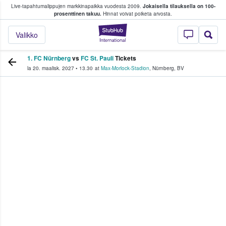
Live-tapahtumalippujen markkinapaikka vuodesta 2009.
Jokaisella tilauksella on 100-
 fanit ostavat ja myyvät lippuja
prosenttinen takuu.
Hinnat voivat poiketa arvosta.
StubHub - missä fa
Valikko
1. FC Nürnberg
vs
FC St. Pauli
Tickets
la 20. maalisk. 2027
•
13.30
at
Max-Morlock-Stadion
,
Nürnberg
,
BV