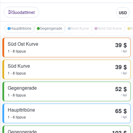
Suodattimet
USD
Haupttribüne
Gegengerade
Nord Kurve
Nord Ost Kurve
N
Süd Ost Kurve
39 $
1 - 8 lippua
/ kpl
Süd Kurve
39 $
1 - 8 lippua
/ kpl
Gegengerade
52 $
1 - 8 lippua
/ kpl
Haupttribüne
65 $
1 - 6 lippua
/ kpl
Gegengerade
103 $