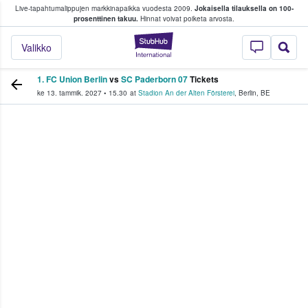
Live-tapahtumalippujen markkinapaikka vuodesta 2009.
Jokaisella tilauksella on 100-
 fanit ostavat ja myyvät lippuja
prosenttinen takuu.
Hinnat voivat poiketa arvosta.
StubHub - missä fa
Valikko
1. FC Union Berlin
vs
SC Paderborn 07
Tickets
ke 13. tammik. 2027
•
15.30
at
Stadion An der Alten Försterei
,
Berlin
,
BE