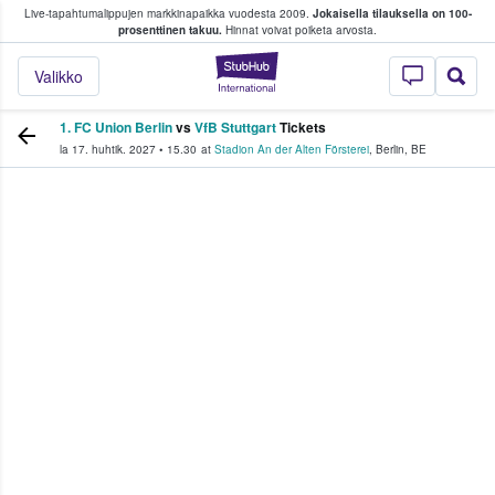
Live-tapahtumalippujen markkinapaikka vuodesta 2009.
Jokaisella tilauksella on 100-
 fanit ostavat ja myyvät lippuja
prosenttinen takuu.
Hinnat voivat poiketa arvosta.
StubHub - missä fa
Valikko
1. FC Union Berlin
vs
VfB Stuttgart
Tickets
la 17. huhtik. 2027
•
15.30
at
Stadion An der Alten Försterei
,
Berlin
,
BE