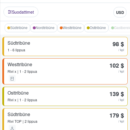
Suodattimet
USD
Südtribüne
Nordtribüne
Westtribüne
Osttribüne
Gastberei
Südtribüne
98 $
1 - 6 lippua
/ kpl
Westtribüne
102 $
Rivi
x
1 - 2 lippua
/ kpl
Osttribüne
139 $
Rivi
x
1 - 2 lippua
/ kpl
Südtribüne
179 $
Rivi
TOP
2 lippua
/ kpl