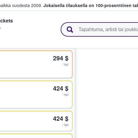
paikka vuodesta 2009.
Jokaisella tilauksella on 100-prosenttinen ta
ickets
 myyvät lippuja
P
294 $
/ kpl
424 $
/ kpl
424 $
/ kpl