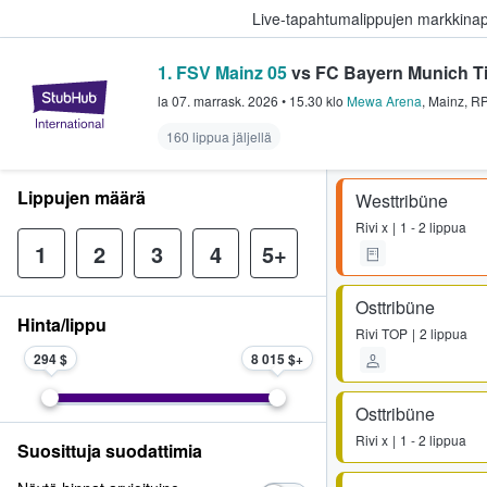
Live-tapahtumalippujen markkina
1. FSV Mainz 05
vs FC Bayern Munich T
StubHub - missä fanit ostavat ja
la 07. marrask. 2026
•
15.30
klo
Mewa Arena
,
Mainz
,
R
160 lippua jäljellä
Lippujen määrä
Westtribüne
Rivi
x
1 - 2 lippua
1
2
3
4
5+
Osttribüne
Hinta/lippu
Rivi
TOP
2 lippua
294 $
8 015 $
Osttribüne
Rivi
x
1 - 2 lippua
Suosittuja suodattimia