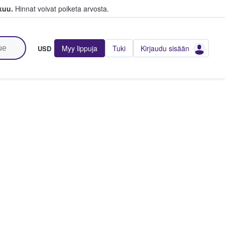
kuu.
Hinnat voivat poiketa arvosta.
Myy lippuja
Tuki
Kirjaudu sisään
USD