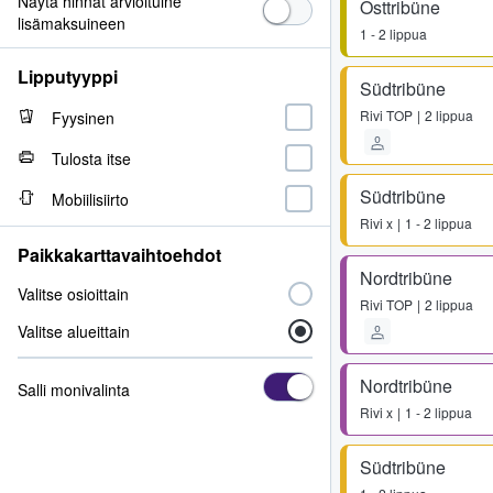
Näytä hinnat arvioituine
Osttribüne
lisämaksuineen
1 - 2 lippua
Lipputyyppi
Südtribüne
Rivi
TOP
2 lippua
Fyysinen
Tulosta itse
Südtribüne
Mobiilisiirto
Rivi
x
1 - 2 lippua
Paikkakarttavaihtoehdot
Nordtribüne
Valitse osioittain
Rivi
TOP
2 lippua
Valitse alueittain
Nordtribüne
Salli monivalinta
Rivi
x
1 - 2 lippua
Südtribüne