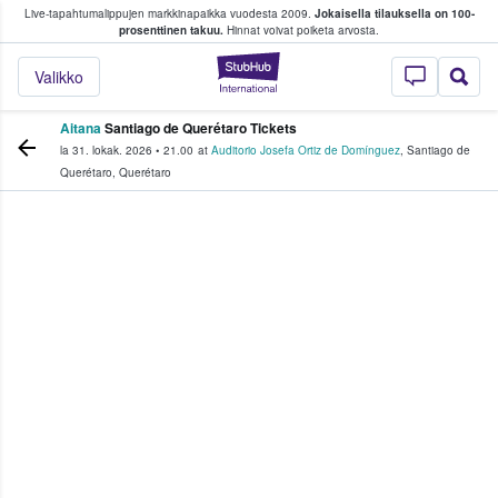
Live-tapahtumalippujen markkinapaikka vuodesta 2009.
Jokaisella tilauksella on 100-
 fanit ostavat ja myyvät lippuja
prosenttinen takuu.
Hinnat voivat poiketa arvosta.
StubHub - missä fa
Valikko
Aitana
Santiago de Querétaro Tickets
la 31. lokak. 2026
•
21.00
at
Auditorio Josefa Ortiz de Domínguez
,
Santiago de
Querétaro
,
Querétaro