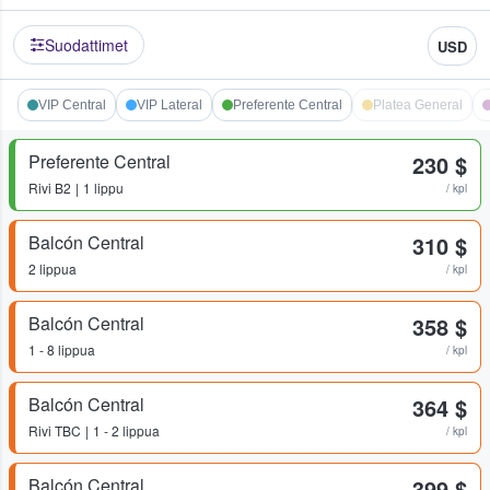
Suodattimet
USD
VIP Central
VIP Lateral
Preferente Central
Platea General
Preferente Central
230 $
Rivi
B2
1 lippu
/ kpl
Balcón Central
310 $
2 lippua
/ kpl
Balcón Central
358 $
1 - 8 lippua
/ kpl
Balcón Central
364 $
Rivi
TBC
1 - 2 lippua
/ kpl
Balcón Central
399 $