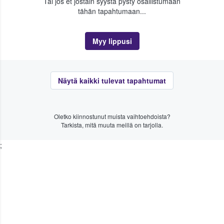
Tai jos et jostain syystä pysty osallistumaan
tähän tapahtumaan...
Myy lippusi
Näytä kaikki tulevat tapahtumat
Oletko kiinnostunut muista vaihtoehdoista?
Tarkista, mitä muuta meillä on tarjolla.
;