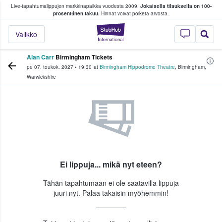
Live-tapahtumalippujen markkinapaikka vuodesta 2009.
Jokaisella tilauksella on 100-
 fanit ostavat ja myyvät lippuja
prosenttinen takuu.
Hinnat voivat poiketa arvosta.
StubHub - missä fa
Valikko
Alan Carr
Birmingham Tickets
pe 07. toukok. 2027
•
19.30
at
Birmingham Hippodrome Theatre
,
Birmingham
,
Warwickshire
Ei lippuja... mikä nyt eteen?
Tähän tapahtumaan ei ole saatavilla lippuja
juuri nyt. Palaa takaisin myöhemmin!