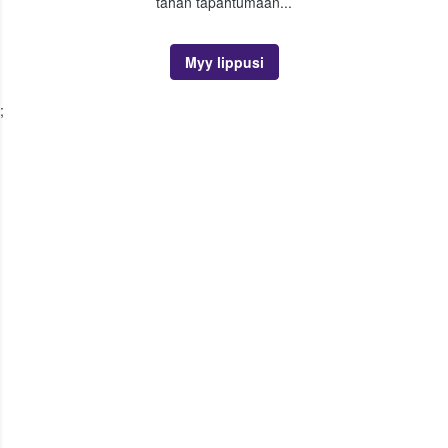
tähän tapahtumaan...
Myy lippusi
;