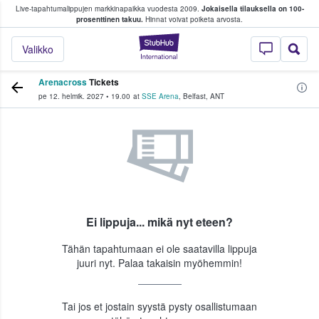
Live-tapahtumalippujen markkinapaikka vuodesta 2009.
Jokaisella tilauksella on 100-
 fanit ostavat ja myyvät lippuja
prosenttinen takuu.
Hinnat voivat poiketa arvosta.
StubHub - missä fa
Valikko
Arenacross
Tickets
pe 12. helmik. 2027
•
19.00
at
SSE Arena
,
Belfast
,
ANT
Ei lippuja... mikä nyt eteen?
Tähän tapahtumaan ei ole saatavilla lippuja
juuri nyt. Palaa takaisin myöhemmin!
Tai jos et jostain syystä pysty osallistumaan