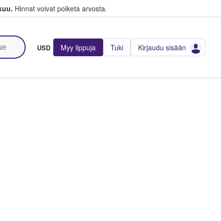
kuu.
Hinnat voivat poiketa arvosta.
Myy lippuja
Tuki
Kirjaudu sisään
USD