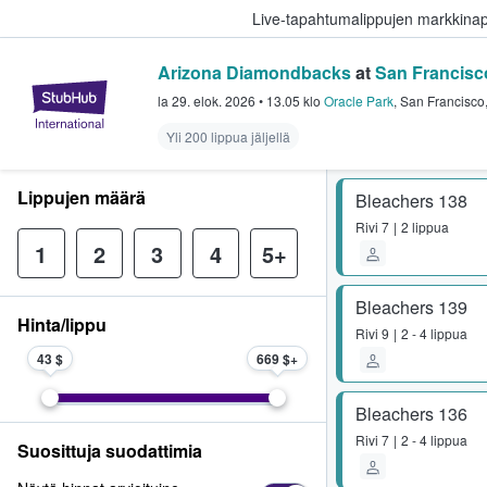
Live-tapahtumalippujen markkina
Arizona Diamondbacks
at
San Francisc
StubHub - missä fanit ostavat ja
la 29. elok. 2026
•
13.05
klo
Oracle Park
,
San Francisco
Yli 200 lippua jäljellä
Lippujen määrä
Bleachers 138
Rivi
7
2 lippua
1
2
3
4
5+
Bleachers 139
Hinta/lippu
Rivi
9
2 - 4 lippua
43 $
669 $
Bleachers 136
Rivi
7
2 - 4 lippua
Suosittuja suodattimia