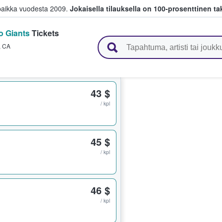
paikka vuodesta 2009.
Jokaisella tilauksella on 100-prosenttinen ta
o Giants
Tickets
 myyvät lippuja
,
CA
43 $
/ kpl
45 $
/ kpl
46 $
/ kpl