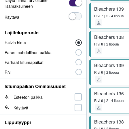
Näytä hinnat arvioituine
lisämaksuineen
Bleachers 139
Rivi
7
2 - 4 lippua
Käytävä
Lajitteluperuste
Bleachers 138
Halvin hinta
Rivi
8
2 lippua
Paras mahdollinen paikka
Parhaat Istumapaikat
Bleachers 139
Rivi
Rivi
6
2 lippua
Istumapaikan Ominaisuudet
Bleachers 136
Esteetön paikka
Rivi
6
2 - 4 lippua
Käytävä
Bleachers 138
Lipputyyppi
Rivi
8
2 lippua