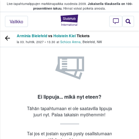
Live-tapahtumalippujen markkinapaikka vuodesta 2009.
Jokaisella tilauksella on 100-
 fanit ostavat ja myyvät lippuja
prosenttinen takuu.
Hinnat voivat poiketa arvosta.
StubHub - missä fa
Valikko
Arminia Bielefeld
vs
Holstein Kiel
Tickets
la 03. huhtik. 2027
•
13.30
at
Schüco Arena
,
Bielefeld
,
NW
Ei lippuja... mikä nyt eteen?
Tähän tapahtumaan ei ole saatavilla lippuja
juuri nyt. Palaa takaisin myöhemmin!
Tai jos et jostain syystä pysty osallistumaan