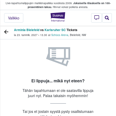
Live-tapahtumalippujen markkinapaikka vuodesta 2009.
Jokaisella tilauksella on 100-
 fanit ostavat ja myyvät lippuja
prosenttinen takuu.
Hinnat voivat poiketa arvosta.
StubHub - missä fa
Valikko
Arminia Bielefeld
vs
Karlsruher SC
Tickets
la 23. tammik. 2027
•
13.30
at
Schüco Arena
,
Bielefeld
,
NW
Ei lippuja... mikä nyt eteen?
Tähän tapahtumaan ei ole saatavilla lippuja
juuri nyt. Palaa takaisin myöhemmin!
Tai jos et jostain syystä pysty osallistumaan