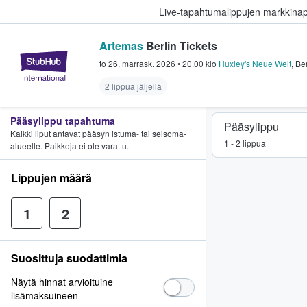
Live-tapahtumalippujen markkina
Artemas
Berlin Tickets
StubHub - missä fanit ostavat ja
to 26. marrask. 2026
•
20.00
klo
Huxley's Neue Welt
,
Ber
2 lippua jäljellä
Pääsylippu tapahtuma
Pääsylippu
Kaikki liput antavat pääsyn istuma- tai seisoma-
1 - 2 lippua
alueelle. Paikkoja ei ole varattu.
Lippujen määrä
1
2
Suosittuja suodattimia
Näytä hinnat arvioituine
lisämaksuineen