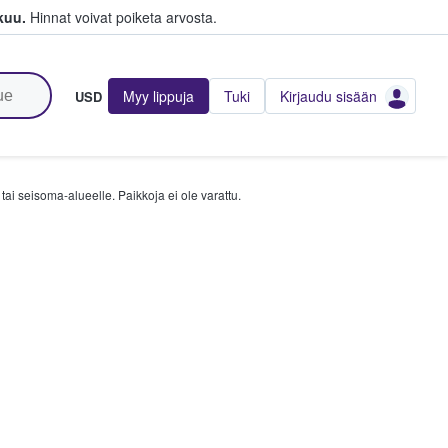
kuu.
Hinnat voivat poiketa arvosta.
Myy lippuja
Tuki
Kirjaudu sisään
USD
tai seisoma-alueelle. Paikkoja ei ole varattu.