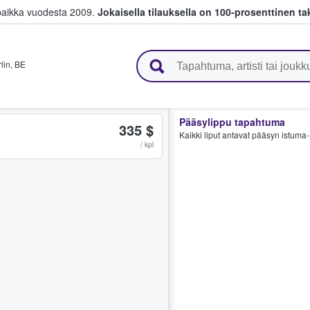
paikka vuodesta 2009.
Jokaisella tilauksella on 100-prosenttinen ta
 myyvät lippuja
lin
,
BE
Pääsylippu tapahtuma
335 $
Kaikki liput antavat pääsyn istuma- 
/ kpl