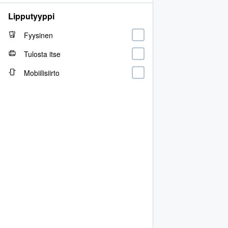
Lipputyyppi
Fyysinen
Tulosta itse
Mobiilisiirto