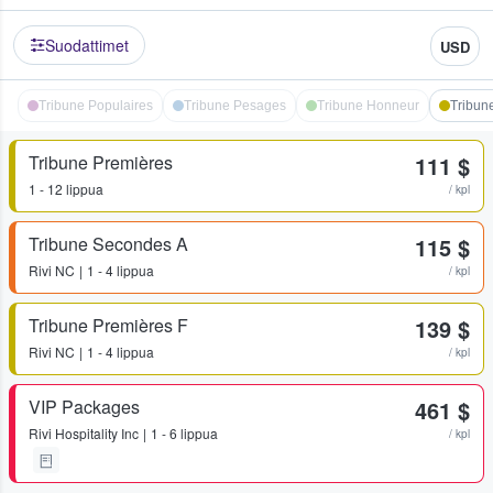
Suodattimet
USD
Tribune Populaires
Tribune Pesages
Tribune Honneur
Tribun
Tribune Premières
111 $
1 - 12 lippua
/ kpl
Tribune Secondes A
115 $
Rivi
NC
1 - 4 lippua
/ kpl
Tribune Premières F
139 $
Rivi
NC
1 - 4 lippua
/ kpl
VIP Packages
461 $
Rivi
Hospitality Inc
1 - 6 lippua
/ kpl