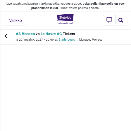
Live-tapahtumalippujen markkinapaikka vuodesta 2009.
Jokaisella tilauksella on 100-
 fanit ostavat ja myyvät lippuja
prosenttinen takuu.
Hinnat voivat poiketa arvosta.
StubHub - missä fa
Valikko
AS Monaco
vs
Le Havre AC
Tickets
la 20. maalisk. 2027
•
20.00
at
Stade Louis II
,
Monaco
,
Monaco