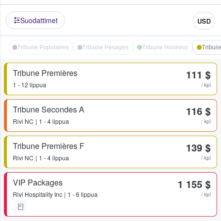
Suodattimet
USD
Tribune Populaires
Tribune Pesages
Tribune Honneur
Tribun
Tribune Premières
111 $
1 - 12 lippua
/ kpl
Tribune Secondes A
116 $
Rivi
NC
1 - 4 lippua
/ kpl
Tribune Premières F
139 $
Rivi
NC
1 - 4 lippua
/ kpl
VIP Packages
1 155 $
Rivi
Hospitality Inc
1 - 6 lippua
/ kpl