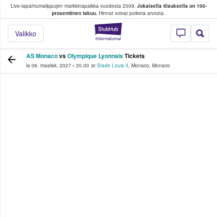
Live-tapahtumalippujen markkinapaikka vuodesta 2009.
Jokaisella tilauksella on 100-
 fanit ostavat ja myyvät lippuja
prosenttinen takuu.
Hinnat voivat poiketa arvosta.
StubHub - missä fa
Valikko
AS Monaco
vs
Olympique Lyonnais
Tickets
la 06. maalisk. 2027
•
20.00
at
Stade Louis II
,
Monaco
,
Monaco