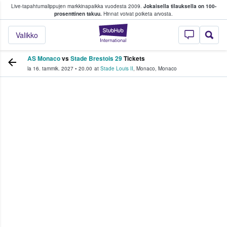
Live-tapahtumalippujen markkinapaikka vuodesta 2009.
Jokaisella tilauksella on 100-
 fanit ostavat ja myyvät lippuja
prosenttinen takuu.
Hinnat voivat poiketa arvosta.
StubHub - missä fa
Valikko
AS Monaco
vs
Stade Brestois 29
Tickets
la 16. tammik. 2027
•
20.00
at
Stade Louis II
,
Monaco
,
Monaco