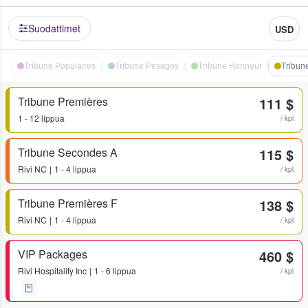
Suodattimet
USD
Tribune Populaires
Tribune Pesages
Tribune Honneur
Tribun
Tribune Premières
111 $
1 - 12 lippua
/ kpl
Tribune Secondes A
115 $
Rivi
NC
1 - 4 lippua
/ kpl
Tribune Premières F
138 $
Rivi
NC
1 - 4 lippua
/ kpl
VIP Packages
460 $
Rivi
Hospitality Inc
1 - 6 lippua
/ kpl