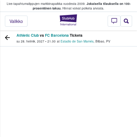
Live-tapahtumalippujen markkinapaikka vuodesta 2009.
Jokaisella tilauksella on 100-
 fanit ostavat ja myyvät lippuja
prosenttinen takuu.
Hinnat voivat poiketa arvosta.
StubHub - missä fa
Valikko
Athletic Club
vs
FC Barcelona
Tickets
su 28. helmik. 2027
•
21.00
at
Estadio de San Mamés
,
Bilbao
,
PV