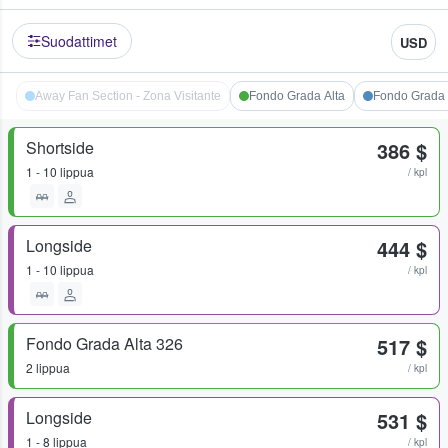
Suodattimet
USD
Away Fan Section - Zona Visitante
Fondo Grada Alta
Fondo Grada 
Shortside
386 $
1 - 10 lippua
/ kpl
Longside
444 $
1 - 10 lippua
/ kpl
Fondo Grada Alta 326
517 $
2 lippua
/ kpl
Longside
531 $
1 - 8 lippua
/ kpl