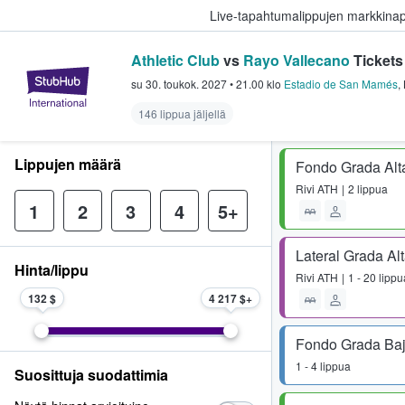
Live-tapahtumalippujen markkina
Athletic Club
vs
Rayo Vallecano
Tickets
StubHub - missä fanit ostavat ja
su 30. toukok. 2027
•
21.00
klo
Estadio de San Mamés
,
146 lippua jäljellä
Lippujen määrä
Fondo Grada Alt
Rivi
ATH
2 lippua
1
2
3
4
5+
Lateral Grada Al
Hinta/lippu
Rivi
ATH
1 - 20 lippu
132 $
4 217 $
Fondo Grada Ba
1 - 4 lippua
Suosittuja suodattimia