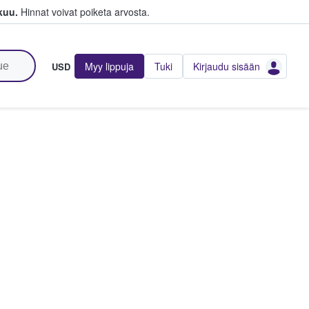
kuu.
Hinnat voivat poiketa arvosta.
Myy lippuja
Tuki
Kirjaudu sisään
USD