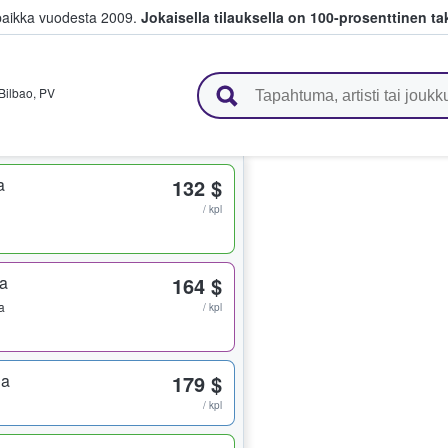
paikka vuodesta 2009.
Jokaisella tilauksella on 100-prosenttinen ta
 myyvät lippuja
Bilbao
,
PV
a
132 $
/ kpl
ta
164 $
a
/ kpl
ja
179 $
/ kpl