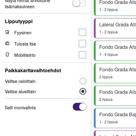
Näytä hinnat arvioituine
Fondo Grada Alt
lisämaksuineen
1 - 2 lippua
Lipputyyppi
Lateral Grada Al
1 - 2 lippua
Fyysinen
Tulosta itse
Fondo Grada Alt
1 - 4 lippua
Mobiilisiirto
Fondo Grada Alt
Paikkakarttavaihtoehdot
2 lippua
Valitse osioittain
Valitse alueittain
Fondo Grada Alt
2 lippua
Salli monivalinta
Fondo Grada Ba
1 - 2 lippua