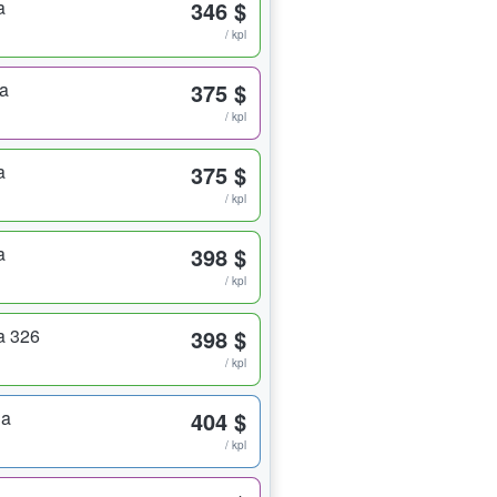
a
346 $
/ kpl
ta
375 $
/ kpl
a
375 $
/ kpl
a
398 $
/ kpl
a 326
398 $
/ kpl
ja
404 $
/ kpl