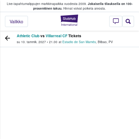
Live-tapahtumalippujen markkinapaikka vuodesta 2009.
Jokaisella tilauksella on 100-
 fanit ostavat ja myyvät lippuja
prosenttinen takuu.
Hinnat voivat poiketa arvosta.
StubHub - missä fa
Valikko
Athletic Club
vs
Villarreal CF
Tickets
su 10. tammik. 2027
•
21.00
at
Estadio de San Mamés
,
Bilbao
,
PV