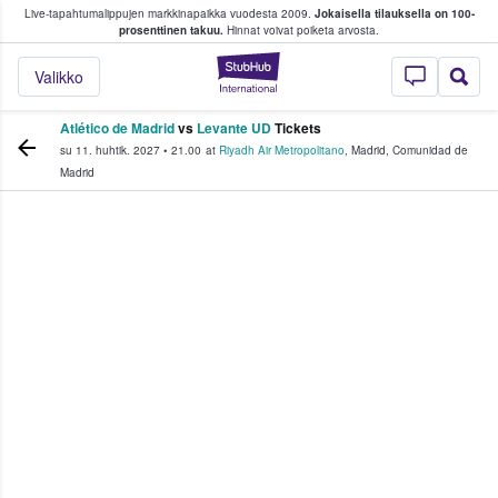
Live-tapahtumalippujen markkinapaikka vuodesta 2009.
Jokaisella tilauksella on 100-
 fanit ostavat ja myyvät lippuja
prosenttinen takuu.
Hinnat voivat poiketa arvosta.
StubHub - missä fa
Valikko
Atlético de Madrid
vs
Levante UD
Tickets
su 11. huhtik. 2027
•
21.00
at
Riyadh Air Metropolitano
,
Madrid
,
Comunidad de
Madrid