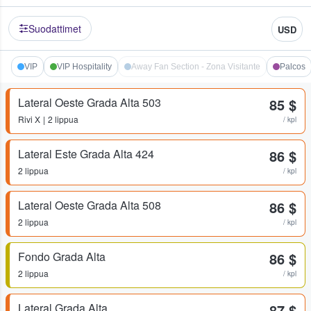
Suodattimet
USD
VIP
VIP Hospitality
Away Fan Section - Zona Visitante
Palcos
Lateral Oeste Grada Alta 503
85 $
Rivi
X
2 lippua
/ kpl
Lateral Este Grada Alta 424
86 $
2 lippua
/ kpl
Lateral Oeste Grada Alta 508
86 $
2 lippua
/ kpl
Fondo Grada Alta
86 $
2 lippua
/ kpl
Lateral Grada Alta
87 $