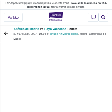
Live-tapahtumalippujen markkinapaikka vuodesta 2009.
Jokaisella tilauksella on 100-
 fanit ostavat ja myyvät lippuja
prosenttinen takuu.
Hinnat voivat poiketa arvosta.
StubHub - missä fa
Valikko
Atlético de Madrid
vs
Rayo Vallecano
Tickets
su 16. toukok. 2027
•
21.00
at
Riyadh Air Metropolitano
,
Madrid
,
Comunidad de
Madrid