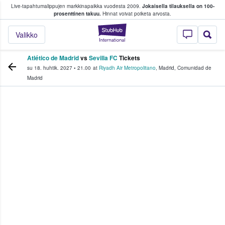
Live-tapahtumalippujen markkinapaikka vuodesta 2009.
Jokaisella tilauksella on 100-
 fanit ostavat ja myyvät lippuja
prosenttinen takuu.
Hinnat voivat poiketa arvosta.
StubHub - missä fa
Valikko
Atlético de Madrid
vs
Sevilla FC
Tickets
su 18. huhtik. 2027
•
21.00
at
Riyadh Air Metropolitano
,
Madrid
,
Comunidad de
Madrid