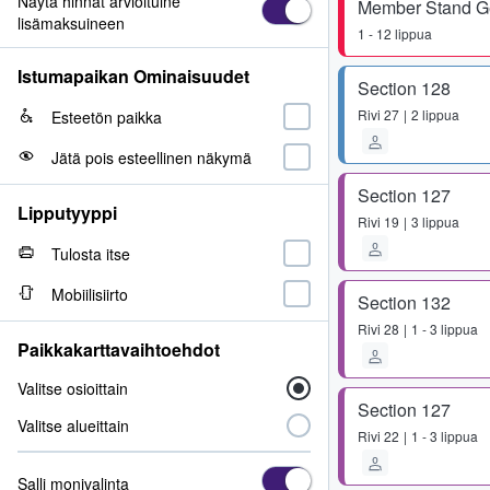
Näytä hinnat arvioituine
Member Stand G
lisämaksuineen
1 - 12 lippua
Istumapaikan Ominaisuudet
Section 128
Rivi
27
2 lippua
Esteetön paikka
Jätä pois esteellinen näkymä
Section 127
Lipputyyppi
Rivi
19
3 lippua
Tulosta itse
Mobiilisiirto
Section 132
Rivi
28
1 - 3 lippua
Paikkakarttavaihtoehdot
Valitse osioittain
Section 127
Valitse alueittain
Rivi
22
1 - 3 lippua
Salli monivalinta