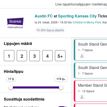
Live-tapahtumalippujen markkina
Austin FC
at
Sporting Kansas City
Ticke
StubHub - missä fanit ostavat ja
la 24. lokak. 2026
•
19.30
klo
Children's Mercy Park
,
Kan
Yli 200 lippua jäljellä
Lippujen määrä
South Stand Gen
1 - 7 lippua
1
2
3
4
5+
South Stand Gen
Hinta/lippu
1 - 7 lippua
17 $
174 $
Member Stand G
1 - 12 lippua
Suosittuja suodattimia