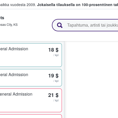
paikka vuodesta 2009.
Jokaisella tilauksella on 100-prosenttinen ta
ts
 myyvät lippuja
sas City
,
KS
eral Admission
18 $
/ kpl
eral Admission
19 $
/ kpl
eneral Admission
21 $
/ kpl