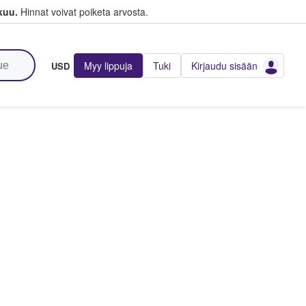
kuu.
Hinnat voivat poiketa arvosta.
Myy lippuja
Tuki
Kirjaudu sisään
USD