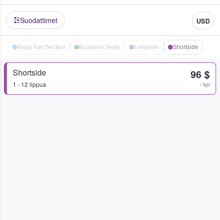
Suodattimet
USD
Away Fan Section
Business Seats
Longside
Shortside
Shortside
96 $
1 - 12 lippua
/ kpl