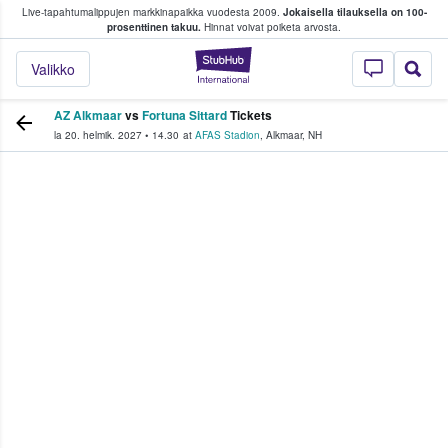
Live-tapahtumalippujen markkinapaikka vuodesta 2009.
Jokaisella tilauksella on 100-
 fanit ostavat ja myyvät lippuja
prosenttinen takuu.
Hinnat voivat poiketa arvosta.
StubHub - missä fa
Valikko
AZ Alkmaar
vs
Fortuna Sittard
Tickets
la 20. helmik. 2027
•
14.30
at
AFAS Stadion
,
Alkmaar
,
NH