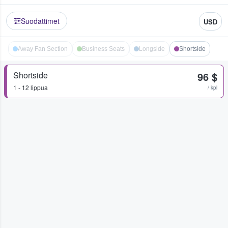
Suodattimet
USD
Away Fan Section
Business Seats
Longside
Shortside
Shortside
96 $
1 - 12 lippua
/ kpl