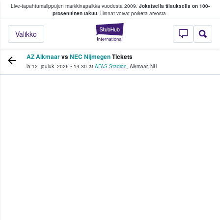
Live-tapahtumalippujen markkinapaikka vuodesta 2009.
Jokaisella tilauksella on 100-
 fanit ostavat ja myyvät lippuja
prosenttinen takuu.
Hinnat voivat poiketa arvosta.
StubHub - missä fa
Valikko
AZ Alkmaar
vs
NEC Nijmegen
Tickets
la 12. jouluk. 2026
•
14.30
at
AFAS Stadion
,
Alkmaar
,
NH