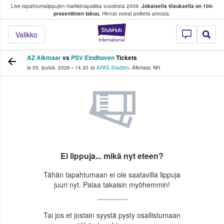
Live-tapahtumalippujen markkinapaikka vuodesta 2009.
Jokaisella tilauksella on 100-
 fanit ostavat ja myyvät lippuja
prosenttinen takuu.
Hinnat voivat poiketa arvosta.
StubHub - missä fa
Valikko
AZ Alkmaar
vs
PSV Eindhoven
Tickets
la 05. jouluk. 2026
•
14.30
at
AFAS Stadion
,
Alkmaar
,
NH
Ei lippuja... mikä nyt eteen?
Tähän tapahtumaan ei ole saatavilla lippuja
juuri nyt. Palaa takaisin myöhemmin!
Tai jos et jostain syystä pysty osallistumaan