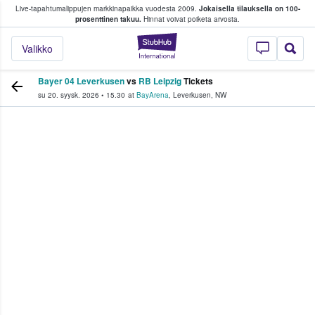
Live-tapahtumalippujen markkinapaikka vuodesta 2009.
Jokaisella tilauksella on 100-
 fanit ostavat ja myyvät lippuja
prosenttinen takuu.
Hinnat voivat poiketa arvosta.
StubHub - missä fa
Valikko
Bayer 04 Leverkusen
vs
RB Leipzig
Tickets
su 20. syysk. 2026
•
15.30
at
BayArena
,
Leverkusen
,
NW