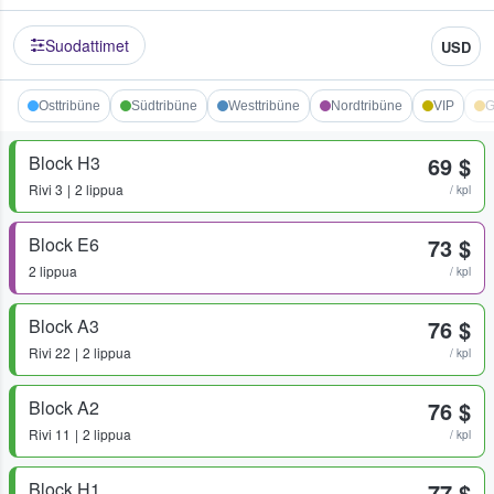
Suodattimet
USD
Osttribüne
Südtribüne
Westtribüne
Nordtribüne
VIP
G
Block H3
69 $
Rivi
3
2 lippua
/ kpl
Block E6
73 $
2 lippua
/ kpl
Block A3
76 $
Rivi
22
2 lippua
/ kpl
Block A2
76 $
Rivi
11
2 lippua
/ kpl
Block H1
77 $