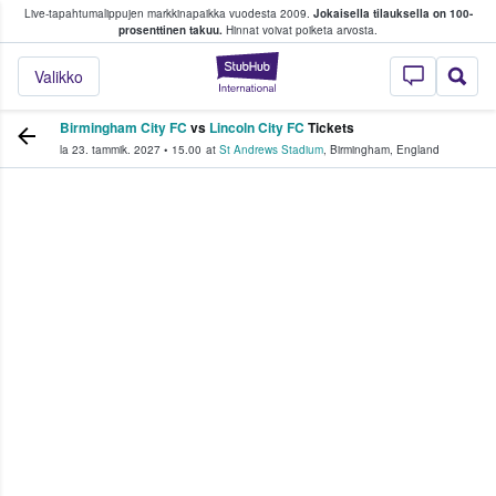
Live-tapahtumalippujen markkinapaikka vuodesta 2009.
Jokaisella tilauksella on 100-
 fanit ostavat ja myyvät lippuja
prosenttinen takuu.
Hinnat voivat poiketa arvosta.
StubHub - missä fa
Valikko
Birmingham City FC
vs
Lincoln City FC
Tickets
la 23. tammik. 2027
•
15.00
at
St Andrews Stadium
,
Birmingham
,
England