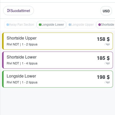
Suodattimet
USD
Away Fan Section
Longside Lower
Longside Upper
Shortside
Shortside Upper
158 $
Rivi
NDT
1 - 2 lippua
/ kpl
Shortside Lower
185 $
Rivi
NDT
1 - 4 lippua
/ kpl
Longside Lower
198 $
Rivi
NDT
1 - 2 lippua
/ kpl