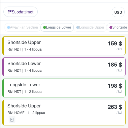
Suodattimet
USD
Away Fan Section
Longside Lower
Longside Upper
Shortside
Shortside Upper
159 $
Rivi
NDT
1 - 4 lippua
/ kpl
Shortside Lower
185 $
Rivi
NDT
1 - 4 lippua
/ kpl
Longside Lower
198 $
Rivi
NDT
1 - 2 lippua
/ kpl
Shortside Upper
263 $
Rivi
HOME
1 - 2 lippua
/ kpl