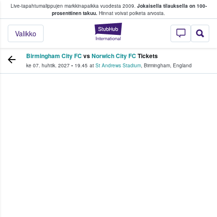
Live-tapahtumalippujen markkinapaikka vuodesta 2009.
Jokaisella tilauksella on 100-
 fanit ostavat ja myyvät lippuja
prosenttinen takuu.
Hinnat voivat poiketa arvosta.
StubHub - missä fa
Valikko
Birmingham City FC
vs
Norwich City FC
Tickets
ke 07. huhtik. 2027
•
19.45
at
St Andrews Stadium
,
Birmingham
,
England