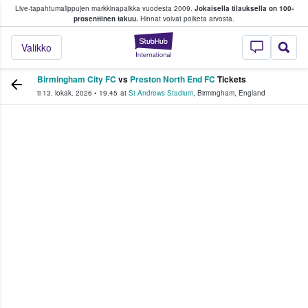
Live-tapahtumalippujen markkinapaikka vuodesta 2009.
Jokaisella tilauksella on 100-
 fanit ostavat ja myyvät lippuja
prosenttinen takuu.
Hinnat voivat poiketa arvosta.
StubHub - missä fa
Valikko
Birmingham City FC
vs
Preston North End FC
Tickets
ti 13. lokak. 2026
•
19.45
at
St Andrews Stadium
,
Birmingham
,
England