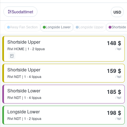
Suodattimet
USD
Away Fan Section
Longside Lower
Longside Upper
Shortside
Shortside Upper
148 $
Rivi
HOME
1 - 2 lippua
/ kpl
Shortside Upper
159 $
Rivi
NDT
1 - 4 lippua
/ kpl
Shortside Lower
185 $
Rivi
NDT
1 - 4 lippua
/ kpl
Longside Lower
198 $
Rivi
NDT
1 - 2 lippua
/ kpl