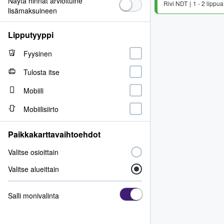
Näytä hinnat arvioituine
Rivi
NDT
1 - 2 lippua
lisämaksuineen
Lipputyyppi
Fyysinen
Tulosta itse
Mobiili
Mobiilisiirto
Paikkakarttavaihtoehdot
Valitse osioittain
Valitse alueittain
Salli monivalinta