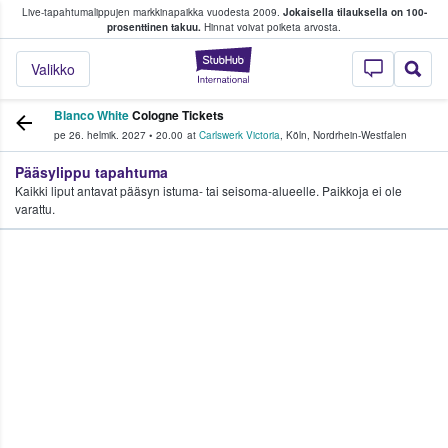
Live-tapahtumalippujen markkinapaikka vuodesta 2009.
Jokaisella tilauksella on 100-
 fanit ostavat ja myyvät lippuja
prosenttinen takuu.
Hinnat voivat poiketa arvosta.
StubHub - missä fa
Valikko
Blanco White
Cologne Tickets
pe 26. helmik. 2027
•
20.00
at
Carlswerk Victoria
,
Köln
,
Nordrhein-Westfalen
Pääsylippu tapahtuma
Kaikki liput antavat pääsyn istuma- tai seisoma-alueelle. Paikkoja ei ole
varattu.