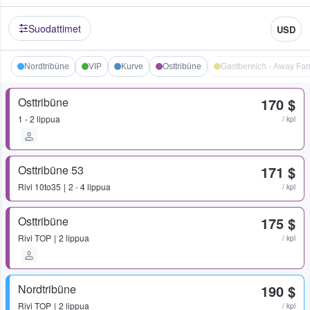
Suodattimet
USD
Nordtribüne
VIP
Kurve
Osttribüne
Gastbereich - Away Fa
Osttribüne
170 $
1 - 2 lippua
/ kpl
Osttribüne 53
171 $
Rivi
10to35
2 - 4 lippua
/ kpl
Osttribüne
175 $
Rivi
TOP
2 lippua
/ kpl
Nordtribüne
190 $
Rivi
TOP
2 lippua
/ kpl