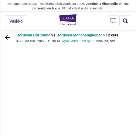
Live-tapahtumalippujen markkinapaikka vuodesta 2009.
Jokaisella tilauksella on 100-
 fanit ostavat ja myyvät lippuja
prosenttinen takuu.
Hinnat voivat poiketa arvosta.
StubHub - missä fa
Valikko
Borussia Dortmund
vs
Borussia Mönchengladbach
Tickets
la 20. maalisk. 2027
•
15.30
at
Signal Iduna Park liput
,
Dortmund
,
NW