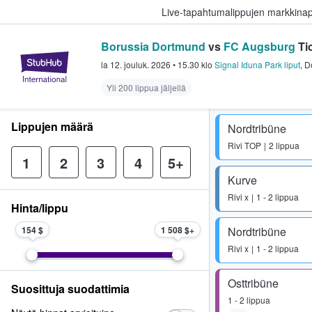
Live-tapahtumalippujen markkina
Borussia Dortmund
vs
FC Augsburg
Ti
StubHub - missä fanit ostavat ja
la 12. jouluk. 2026
•
15.30
klo
Signal Iduna Park liput
,
D
Yli 200 lippua jäljellä
Lippujen määrä
Nordtribüne
Rivi
TOP
2 lippua
1
2
3
4
5+
Kurve
Rivi
x
1 - 2 lippua
Hinta/lippu
154 $
1 508 $
Nordtribüne
Rivi
x
1 - 2 lippua
Osttribüne
Suosittuja suodattimia
1 - 2 lippua