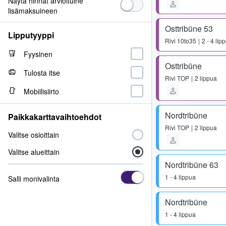
Näytä hinnat arvioituine
lisämaksuineen
Osttribüne 53
Lipputyyppi
Rivi
10to35
2 - 4 lip
Fyysinen
Osttribüne
Tulosta itse
Rivi
TOP
2 lippua
Mobiilisiirto
Nordtribüne
Paikkakarttavaihtoehdot
Rivi
TOP
2 lippua
Valitse osioittain
Valitse alueittain
Nordtribüne 63
1 - 4 lippua
Salli monivalinta
Nordtribüne
1 - 4 lippua