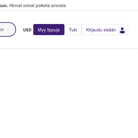
kuu.
Hinnat voivat poiketa arvosta.
Myy lippuja
Tuki
Kirjaudu sisään
USD