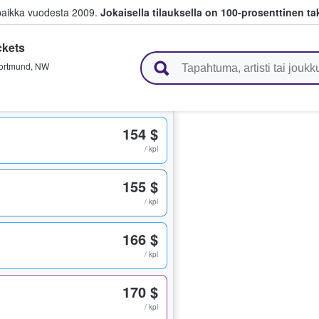
paikka vuodesta 2009.
Jokaisella tilauksella on 100-prosenttinen ta
ckets
 myyvät lippuja
ortmund
,
NW
154 $
/ kpl
155 $
/ kpl
166 $
/ kpl
170 $
/ kpl