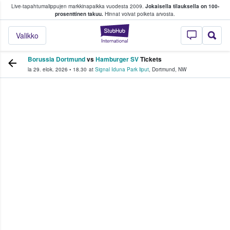
Live-tapahtumalippujen markkinapaikka vuodesta 2009.
Jokaisella tilauksella on 100-
 fanit ostavat ja myyvät lippuja
prosenttinen takuu.
Hinnat voivat poiketa arvosta.
StubHub - missä fa
Valikko
Borussia Dortmund
vs
Hamburger SV
Tickets
la 29. elok. 2026
•
18.30
at
Signal Iduna Park liput
,
Dortmund
,
NW