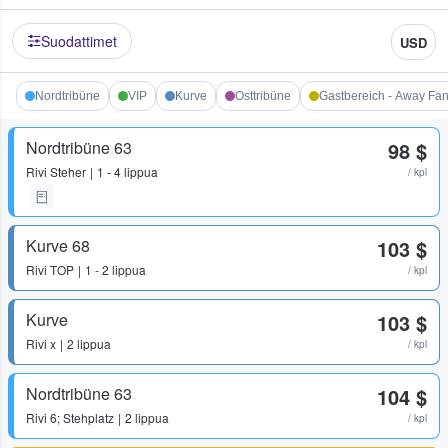
Suodattimet
USD
Nordtribüne
VIP
Kurve
Osttribüne
Gastbereich - Away Fa
Nordtribüne 63
98 $
Rivi
Steher
1 - 4 lippua
/ kpl
Kurve 68
103 $
Rivi
TOP
1 - 2 lippua
/ kpl
Kurve
103 $
Rivi
x
2 lippua
/ kpl
Nordtribüne 63
104 $
Rivi
6; Stehplatz
2 lippua
/ kpl