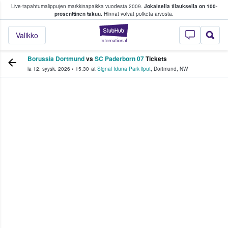
Live-tapahtumalippujen markkinapaikka vuodesta 2009.
Jokaisella tilauksella on 100-
 fanit ostavat ja myyvät lippuja
prosenttinen takuu.
Hinnat voivat poiketa arvosta.
StubHub - missä fa
Valikko
Borussia Dortmund
vs
SC Paderborn 07
Tickets
la 12. syysk. 2026
•
15.30
at
Signal Iduna Park liput
,
Dortmund
,
NW