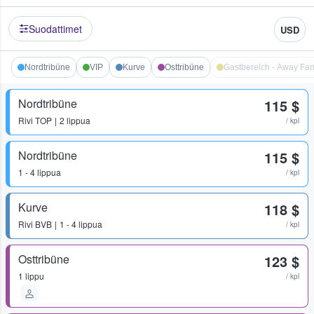
Suodattimet
USD
Nordtribüne
VIP
Kurve
Osttribüne
Gastbereich - Away Fa
Nordtribüne
115 $
Rivi
TOP
2 lippua
/ kpl
Nordtribüne
115 $
1 - 4 lippua
/ kpl
Kurve
118 $
Rivi
BVB
1 - 4 lippua
/ kpl
Osttribüne
123 $
1 lippu
/ kpl