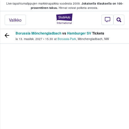
Live-tapahtumalippujen markkinapaikka vuodesta 2009.
Jokaisella tilauksella on 100-
 fanit ostavat ja myyvät lippuja
prosenttinen takuu.
Hinnat voivat poiketa arvosta.
StubHub - missä fa
Valikko
Borussia Mönchengladbach
vs
Hamburger SV
Tickets
la 13. maalisk. 2027
•
15.30
at
Borussia-Park
,
Mönchengladbach
,
NW