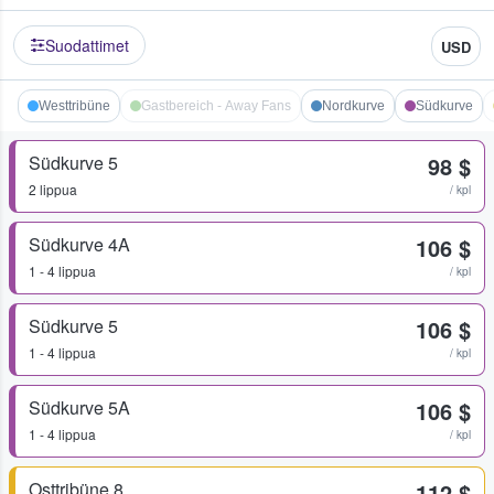
Suodattimet
USD
Westtribüne
Gastbereich - Away Fans
Nordkurve
Südkurve
Südkurve 5
98 $
2 lippua
/ kpl
Südkurve 4A
106 $
1 - 4 lippua
/ kpl
Südkurve 5
106 $
1 - 4 lippua
/ kpl
Südkurve 5A
106 $
1 - 4 lippua
/ kpl
Osttribüne 8
112 $