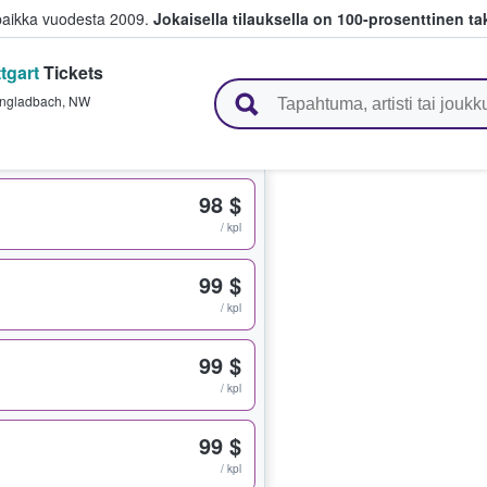
paikka vuodesta 2009.
Jokaisella tilauksella on 100-prosenttinen ta
tgart
Tickets
 myyvät lippuja
ngladbach
,
NW
98 $
/ kpl
99 $
/ kpl
99 $
/ kpl
99 $
/ kpl