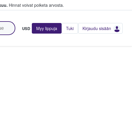
kuu.
Hinnat voivat poiketa arvosta.
Myy lippuja
Tuki
Kirjaudu sisään
USD