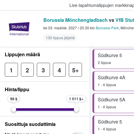
Live-tapahtumalippujen markkina
Borussia Mönchengladbach
vs
VfB Stut
StubHub - missä fanit ostavat ja
ke 03. maalisk. 2027
•
20.30
klo
Borussia-Park
,
Mönche
130 lippua jäljellä
Lippujen määrä
Südkurve 5
2 lippua
1
2
3
4
5+
Südkurve 4A
1 - 4 lippua
Hinta/lippu
98 $
1 011 $
Südkurve 5A
1 - 4 lippua
Südkurve 5
Suosittuja suodattimia
1 - 4 lippua