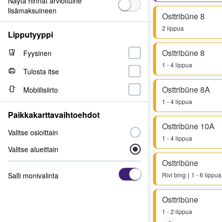
Näytä hinnat arvioituine
lisämaksuineen
Osttribüne 8
2 lippua
Lipputyyppi
Osttribüne 8
Fyysinen
1 - 4 lippua
Tulosta itse
Osttribüne 8A
Mobiilisiirto
1 - 4 lippua
Paikkakarttavaihtoehdot
Osttribüne 10A
Valitse osioittain
1 - 4 lippua
Valitse alueittain
Osttribüne
Salli monivalinta
Rivi
bmg
1 - 6 lippua
Osttribüne
1 - 2 lippua