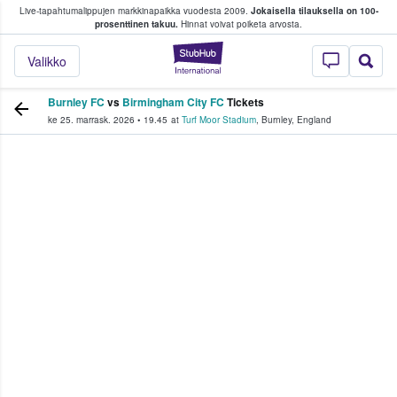
Live-tapahtumalippujen markkinapaikka vuodesta 2009.
Jokaisella tilauksella on 100-
 fanit ostavat ja myyvät lippuja
prosenttinen takuu.
Hinnat voivat poiketa arvosta.
StubHub - missä fa
Valikko
Burnley FC
vs
Birmingham City FC
Tickets
ke 25. marrask. 2026
•
19.45
at
Turf Moor Stadium
,
Burnley
,
England