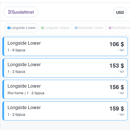
Suodattimet
USD
Longside Lower
Longside Upper
Shortside Lower
Shortside 
Longside Lower
106 $
1 - 6 lippua
/ kpl
Longside Lower
153 $
1 - 2 lippua
/ kpl
Longside Lower
156 $
Rivi
home
1 - 2 lippua
/ kpl
Longside Lower
159 $
1 - 2 lippua
/ kpl